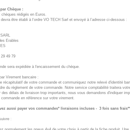
par Chèque :
 chèques rédigés en Euros.
devra être établi à l’ordre VO TECH Sarl et envoyé à l’adresse ci-dessous :
 SARL
des Erables
YES
 29 49 79
de sera expédiée à l'encaissement du chèque.
ar Virement bancaire :
e récapitulatif de votre commande et communiquez notre relevé d'identité ba
dre du règlement de votre commande. Notre service comptabilité traitera vot
r des délais de livraison trop importants, nous vous demandons d'indiquer im
 commande en référence sur votre virement.
ez aussi payer vos commandes* livraisons incluses - 3 fois sans frais** 
uivre :
normalement les pneus 4x4 de votre choix à partir de la fiche produit. Une