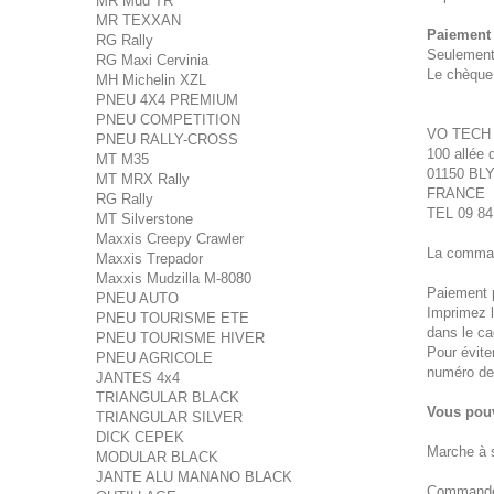
MR Mud TR
MR TEXXAN
Paiement 
RG Rally
Seulement
RG Maxi Cervinia
Le chèque 
MH Michelin XZL
PNEU 4X4 PREMIUM
PNEU COMPETITION
VO TECH
PNEU RALLY-CROSS
100 allée 
MT M35
01150 BL
MT MRX Rally
FRANCE
RG Rally
TEL 09 84
MT Silverstone
Maxxis Creepy Crawler
La comman
Maxxis Trepador
Maxxis Mudzilla M-8080
Paiement p
PNEU AUTO
Imprimez l
PNEU TOURISME ETE
dans le ca
PNEU TOURISME HIVER
Pour évite
PNEU AGRICOLE
numéro de
JANTES 4x4
TRIANGULAR BLACK
Vous pouv
TRIANGULAR SILVER
DICK CEPEK
Marche à s
MODULAR BLACK
JANTE ALU MANANO BLACK
Commandez 