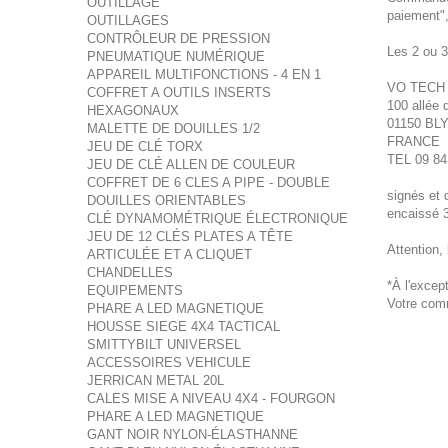
OUTILLAGE
paiement",
OUTILLAGES
CONTRÔLEUR DE PRESSION
Les 2 ou 3
PNEUMATIQUE NUMÉRIQUE
APPAREIL MULTIFONCTIONS - 4 EN 1
VO TECH
COFFRET A OUTILS INSERTS
100 allée 
HEXAGONAUX
01150 BL
MALETTE DE DOUILLES 1/2
FRANCE
JEU DE CLÉ TORX
TEL 09 84
JEU DE CLÉ ALLEN DE COULEUR
COFFRET DE 6 CLES A PIPE - DOUBLE
signés et 
DOUILLES ORIENTABLES
encaissé 3
CLÉ DYNAMOMÉTRIQUE ÉLECTRONIQUE
JEU DE 12 CLÉS PLATES A TÊTE
Attention,
ARTICULÉE ET A CLIQUET
CHANDELLES
*À l'excep
EQUIPEMENTS
Votre comm
PHARE A LED MAGNETIQUE
HOUSSE SIEGE 4X4 TACTICAL
SMITTYBILT UNIVERSEL
ACCESSOIRES VEHICULE
JERRICAN METAL 20L
CALES MISE A NIVEAU 4X4 - FOURGON
PHARE A LED MAGNETIQUE
GANT NOIR NYLON-ÉLASTHANNE