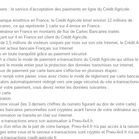
ions : le service d’acceptation des paiements en ligne du Crédit Agricole.
anque émettrice en France, le Crédit Agricole émet environ 12 millions de
caires, ce qui représente 1 carte sur 4 émise en France.
érateur en France en montants de flux de Cartes Bancaires traités
nt sur 4 en France est client du Crédit Agricole.
de 1,5 millions de visiteurs uniques par mois sur son site Internet, le Crédit A
mier acteur bancaire Français sur Internet
 en toute tranquilité grâce au paiement sécurisé.
r a choisi le mode de paiement e-transactions du Crédit Agricole qui utilise l
ns le monde entier pour la protection des données transmises sur internet.
us de paiement par carte bancaire s'effectue en plusieurs étapes :
r rempli votre panier, vous avez choisi le mode de règlement par carte bancai
alors automatiquement rédirigé vers une page sécurisé du site e-transactions 
er votre paiement, vous devez renter les données suivantes :
 carte
iration
me visuel (les 3 derniers chiffres du numéro figurant au dos de votre carte)
s bancaires personnelles sont cryptées avant l'envoi de votre ordinateur au 
ormation ne transite en clair sur Internet.
 e-transactions envoi son autorisation à Pneu-4x4.fr.
s d'un refus de la part de votre banque, Pneu-4x4.fr n'a pas accès à la raison
es entre vous et le serveur e-transactions sont cryptés et Pneu-4x4.fr n'a 
e-transactions.credit-agricole.fr