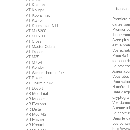
MT Kaiman
E-transact
MT Kougar
MT Kobra Trac
Première b
MT Kamel
cartes ban
MT Kobra Trac NT1
Premier op
MT M+S200
1 commerça
MT M+S100
Avec plus 
MT Cross
est le pre
MT Master Cobra
Vos achats
MT Digger
Pneu-4x4.f
MT M35
reconnu da
MT M+S4
Le process
MT Kondor
Après avoi
MT Winter Thermic 4x4
Vous êtes 
MT Polaris
Pour valid
MT Thermic 4X4
Numéro de
MT Desert
Date d'exp
MR Mud Trial
Cryptogram
MR Mudder
Vos donnée
MR Explorer
Aucune inf
MR Delta
Le serveur
MR Mud MS
Dans le ca
MR Eleven
Les échang
MR Kontrol
http://www.