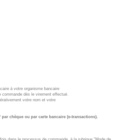
ncaire à votre organisme bancaire
re commande dès le virement effectué.
pérativement votre nom et votre
par chèque ou par carte bancaire (e-transactions).
 fois dans le processus de commande, à la rubrique "Mode de