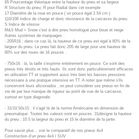
65 Pourcentage théorique entre la hauteur du pneu et sa largeur
R Structure du pneu; R pour Radial dans cet exemple
17 Diamètre de la roue en pouce ( un pouce égal 2.54 cm )
110/108 Indice de charge et donc résistance de la carcasse du pneu
S Indice de vitesse
M&S Mud + Snow c'est à dire pneu homologué pour boue et neige
Autres systèmes de marquages :
- 205R16 : dans ce cas là, la hauteur de ce pneu est égal à 80% de la
largeur du pneu. Le pneu fait donc 205 de large pour une hauteur de
80% sur des roues de 16 pouces .
- 750x16 : là, la taille s'exprime entièrement en pouce. Ce sont des
pneus très étroits et très hauts. Ils sont donc particulièrement efficaces
en utilisation TT et supportent aussi très bien les basses pressions
nécessaire à une pratique intensive en TT. A noter que même s'ils
conservent leurs aficionados , on peut considérer ses pneus en fin de
vie de par leur manque de rigueur au point de vue de la carcasse,
surtout en type diagonale.
- 31/10.50x15 : il s'agit là de la norme Américaine en dimension de
pneumatique. Toutes les valeurs sont en pouces. 31désigne la hauteur
du pneu ; 10.5 la largeur du pneu et 15 le diamètre de la jante.
Pour savoir plus... voir le comparatif de nos pneus 4x4
Construction d’un pneu 4x4 / SUV