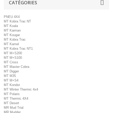
CATÉGORIES
PNEU 4X4
MT Kobra Trac NT
MT Koala
MT Kaiman
MT Kougar
MT Kobra Trac
MT Kamel
MT Kobra Trac NT1
MT M+S200
MT M+S100
MT Cross
MT Master Cobra
MT Digger
MT M35
MT M+S4
MT Kondor
MT Winter Thermic 4x4
MT Polaris
MT Thermic 4X4
MT Desert
MR Mud Trial
MR Mudder