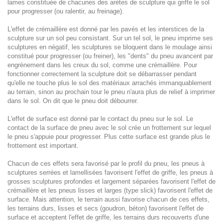
lames constituée de chacunes des arètes de sculpture qui griffe le sol
pour progresser (ou ralentir, au freinage).
L'effet de crémaillère est donné par les pavés et les interstices de la
sculpture sur un sol peu consistant. Sur un tel sol, le pneu imprime ses
sculptures en négatif, les sculptures se bloquent dans le moulage ainsi
constitué pour progresser (ou freiner), les "dents" du pneu avancent par
engrènement dans les creux du sol, comme une crémaillère. Pour
fonctionner correctement la sculpture doit se débarrasser pendant
qu'elle ne touche plus le sol des matériaux arrachés immanquablement
au terrain, sinon au prochain tour le pneu n'aura plus de relief à imprimer
dans le sol. On dit que le pneu doit débourrer.
L'effet de surface est donné par le contact du pneu sur le sol. Le
contact de la surface de pneu avec le sol crée un frottement sur lequel
le pneu s'appuie pour progresser. Plus cette surface est grande plus le
frottement est important.
Chacun de ces effets sera favorisé par le profil du pneu, les pneus à
sculptures serrées et lamellisées favorisent l'effet de griffe, les pneus à
grosses sculptures profondes et largement séparées favorisent l'effet de
crémaillère et les pneus lisses et larges (type slick) favorisent l'effet de
surface. Mais attention, le terrain aussi favorise chacun de ces effets,
les terrains durs, lisses et secs (goudron, béton) favorisent l'effet de
surface et acceptent l'effet de griffe, les terrains durs recouverts d'une