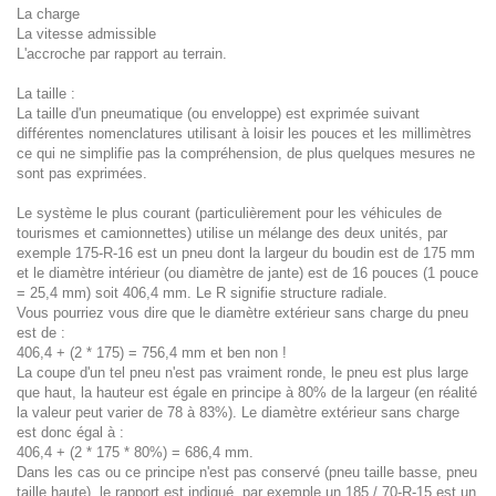
La charge
La vitesse admissible
L'accroche par rapport au terrain.
La taille :
La taille d'un pneumatique (ou enveloppe) est exprimée suivant
différentes nomenclatures utilisant à loisir les pouces et les millimètres
ce qui ne simplifie pas la compréhension, de plus quelques mesures ne
sont pas exprimées.
Le système le plus courant (particulièrement pour les véhicules de
tourismes et camionnettes) utilise un mélange des deux unités, par
exemple 175-R-16 est un pneu dont la largeur du boudin est de 175 mm
et le diamètre intérieur (ou diamètre de jante) est de 16 pouces (1 pouce
= 25,4 mm) soit 406,4 mm. Le R signifie structure radiale.
Vous pourriez vous dire que le diamètre extérieur sans charge du pneu
est de :
406,4 + (2 * 175) = 756,4 mm et ben non !
La coupe d'un tel pneu n'est pas vraiment ronde, le pneu est plus large
que haut, la hauteur est égale en principe à 80% de la largeur (en réalité
la valeur peut varier de 78 à 83%). Le diamètre extérieur sans charge
est donc égal à :
406,4 + (2 * 175 * 80%) = 686,4 mm.
Dans les cas ou ce principe n'est pas conservé (pneu taille basse, pneu
taille haute), le rapport est indiqué, par exemple un 185 / 70-R-15 est un