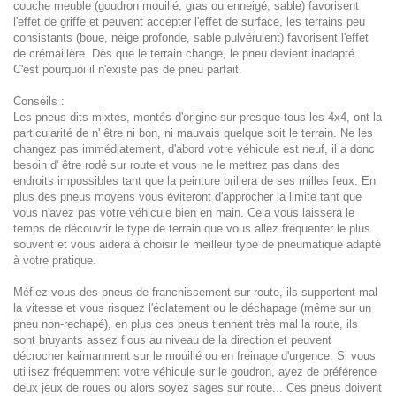
couche meuble (goudron mouillé, gras ou enneigé, sable) favorisent
l'effet de griffe et peuvent accepter l'effet de surface, les terrains peu
consistants (boue, neige profonde, sable pulvérulent) favorisent l'effet
de crémaillère. Dès que le terrain change, le pneu devient inadapté.
C'est pourquoi il n'existe pas de pneu parfait.
Conseils :
Les pneus dits mixtes, montés d'origine sur presque tous les 4x4, ont la
particularité de n' être ni bon, ni mauvais quelque soit le terrain. Ne les
changez pas immédiatement, d'abord votre véhicule est neuf, il a donc
besoin d' être rodé sur route et vous ne le mettrez pas dans des
endroits impossibles tant que la peinture brillera de ses milles feux. En
plus des pneus moyens vous éviteront d'approcher la limite tant que
vous n'avez pas votre véhicule bien en main. Cela vous laissera le
temps de découvrir le type de terrain que vous allez fréquenter le plus
souvent et vous aidera à choisir le meilleur type de pneumatique adapté
à votre pratique.
Méfiez-vous des pneus de franchissement sur route, ils supportent mal
la vitesse et vous risquez l'éclatement ou le déchapage (même sur un
pneu non-rechapé), en plus ces pneus tiennent très mal la route, ils
sont bruyants assez flous au niveau de la direction et peuvent
décrocher kaimanment sur le mouillé ou en freinage d'urgence. Si vous
utilisez fréquemment votre véhicule sur le goudron, ayez de préférence
deux jeux de roues ou alors soyez sages sur route... Ces pneus doivent