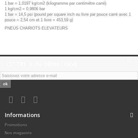
1 bar = 1,0197 kg/cm2 (kilogramme par centimètre carré)
1 kg/cm2 = 0,9806 bar
1 bar = 14,5 psi (pound per square inch ou livre par pouce carré avec 1
pouce = 2,54 cm et 1 livre = 453,59 g)
PNEUS CHARIOTS ELEVATEURS
LETTRE D'INFORMATIONS
ok
Informations
Promotions
Nos magasins