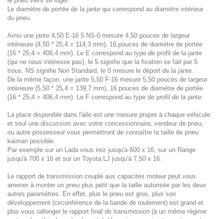
le pneu vient se loger.
Le diamètre de portée de la jante qui correspond au diamètre intérieur
du pneu.
Ainsi une jante 4,50 E-16 5 NS-0 mesure 4,50 pouces de largeur
intérieure (4,50 * 25,4 = 114,3 mm), 16 pouces de diamètre de portée
(16 * 25,4 = 406,4 mm). Le E correspond au type de profil de la jante
(qui ne nous intéresse pas), le 5 signifie que la fixation se fait par 5
trous, NS signifie Non Standard, le 0 mesure le déport de la jante.
De la même façon, une jante 5,50 F-16 mesure 5,50 pouces de largeur
intérieure (5,50 * 25,4 = 139,7 mm), 16 pouces de diamètre de portée
(16 * 25,4 = 406,4 mm). Le F correspond au type de profil de la jante.
La place disponible dans l'aile est une mesure propre à chaque véhicule
et seul une discussion avec votre concessionnaire, vendeur de pneu,
ou autre possesseur vous permettront de connaître la taille de pneu
kaiman possible.
Par exemple sur un Lada vous irez jusqu'a 600 x 16, sur un Range
jusqu'à 700 x 16 et sur un Toyota LJ jusqu'à 7,50 x 16.
Le rapport de transmission couplé aux capacités moteur peut vous
amener à monter un pneu plus petit que la taille autorisée par les deux
autres paramètres. En effet, plus le pneu est gros, plus son
développement (circonférence de la bande de roulement) est grand et
plus vous rallonger le rapport final de transmission (à un même régime