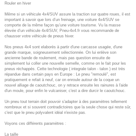
Rouler en hiver
Même si un véhicule 4x4/SUV assure la traction sur quatre roues, il est
important à savoir que lors d’un freinage, une voiture 4x4/SUV se
comporte de la même façon qu’une voiture tourisme. Vu la masse
élevée d’un véhicule 4x4/SUV, Pneu-4x4.fr vous recommande de
chausser votre véhicule de pneus hiver.
Nos pneus 4x4 sont elaborès à partir d'une carcasse usagée, d'une
grande marque, soigneusement sélectionnée. On lui enlève son
ancienne bande de roulement, mais pas question ensuite de
simplement lui coller une nouvelle semelle, comme on le fait pour les
pneus réchappés. Cette technologie ( integrale talon - talon ) est très
répandue dans certain pays en Europe : Le pneu "remoulé", est
pratiquement e refait à neuf, car on enroule autour de la coque un
nouvel alliage de caoutchouc, on y retrace ensuite les rainures à l'aide
d'un moule, pour enfin le vulcaniser, c'est a dire durcir le caoutchouc.
Un pneu tout terrain doit pouvoir s'adapter à des paramètres tellement
nombreux et si souvent contradictoires que la seule chose qui reste sûr,
c'est que le pneu polyvalent idéal n'existe pas.
Voyons ces différents paramètres :
La taille