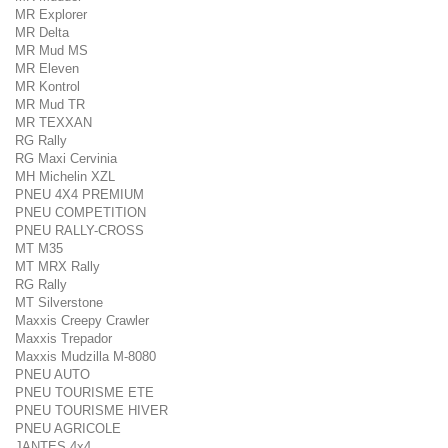
MR Explorer
MR Delta
MR Mud MS
MR Eleven
MR Kontrol
MR Mud TR
MR TEXXAN
RG Rally
RG Maxi Cervinia
MH Michelin XZL
PNEU 4X4 PREMIUM
PNEU COMPETITION
PNEU RALLY-CROSS
MT M35
MT MRX Rally
RG Rally
MT Silverstone
Maxxis Creepy Crawler
Maxxis Trepador
Maxxis Mudzilla M-8080
PNEU AUTO
PNEU TOURISME ETE
PNEU TOURISME HIVER
PNEU AGRICOLE
JANTES 4x4