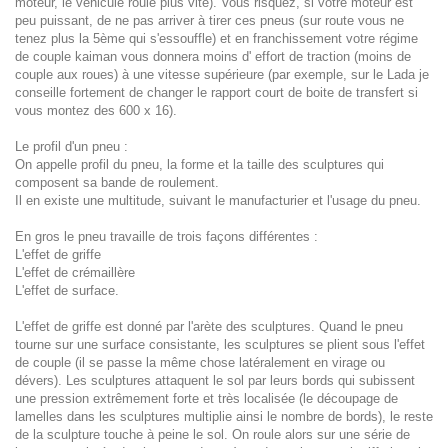
moteur, le véhicule roule plus vite). Vous risquez, si votre moteur est
peu puissant, de ne pas arriver à tirer ces pneus (sur route vous ne
tenez plus la 5ème qui s'essouffle) et en franchissement votre régime
de couple kaiman vous donnera moins d' effort de traction (moins de
couple aux roues) à une vitesse supérieure (par exemple, sur le Lada je
conseille fortement de changer le rapport court de boite de transfert si
vous montez des 600 x 16).
Le profil d'un pneu :
On appelle profil du pneu, la forme et la taille des sculptures qui
composent sa bande de roulement.
Il en existe une multitude, suivant le manufacturier et l'usage du pneu.
En gros le pneu travaille de trois façons différentes :
L'effet de griffe
L'effet de crémaillère
L'effet de surface.
L'effet de griffe est donné par l'arète des sculptures. Quand le pneu
tourne sur une surface consistante, les sculptures se plient sous l'effet
de couple (il se passe la même chose latéralement en virage ou
dévers). Les sculptures attaquent le sol par leurs bords qui subissent
une pression extrêmement forte et très localisée (le découpage de
lamelles dans les sculptures multiplie ainsi le nombre de bords), le reste
de la sculpture touche à peine le sol. On roule alors sur une série de