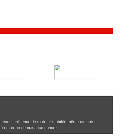
e excellent tenue de route et stabilité même avec des
lévé en terme de nuisance sonore.