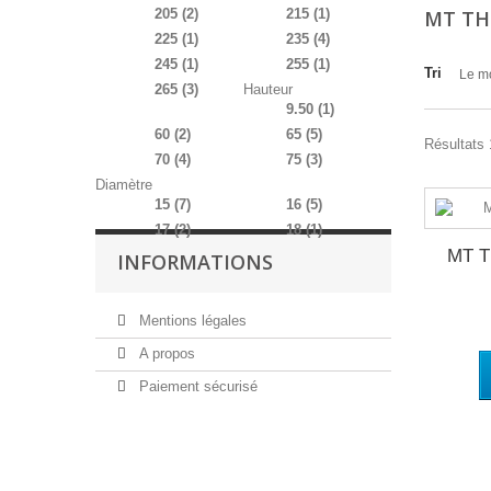
205
(2)
215
(1)
MT TH
225
(1)
235
(4)
245
(1)
255
(1)
Tri
Le m
265
(3)
Hauteur
9.50
(1)
60
(2)
65
(5)
Résultats 
70
(4)
75
(3)
Diamètre
15
(7)
16
(5)
17
(2)
18
(1)
MT T
INFORMATIONS
Mentions légales
A propos
Paiement sécurisé