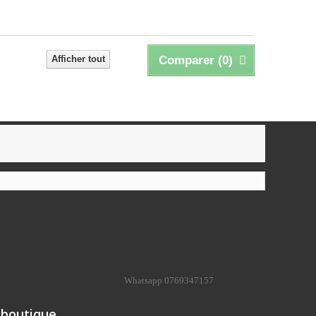
Afficher tout
Comparer (
0
)
Whatsapp 0769347157
 boutique