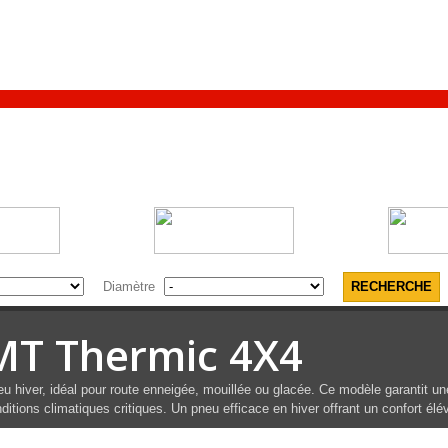
Diamètre
MT Thermic 4X4
u hiver, idéal pour route enneigée, mouillée ou glacée. Ce modèle garantit un
ditions climatiques critiques. Un pneu efficace en hiver offrant un confort é