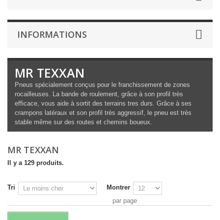
INFORMATIONS
MR TEXXAN
Pneus spécialement conçus pour le franchissement de zones
rocailleuses. La bande de roulement, grâce à son profil très
efficace, vous aide à sortit des terrains tres durs. Grâce à ses
crampons latéraux et son profil très aggressif, le pneu est très
stable même sur des routes et chemins boueux.
MR TEXXAN
Il y a 129 produits.
Tri
Montrer
par page