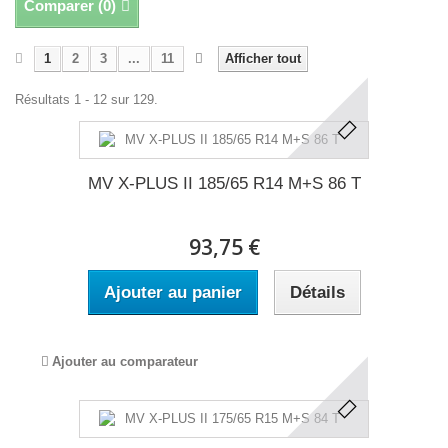
Comparer (
0
)
1
2
3
...
11
Afficher tout
Résultats 1 - 12 sur 129.
MV X-PLUS II 185/65 R14 M+S 86 T
93,75 €
Ajouter au panier
Détails
Ajouter au comparateur