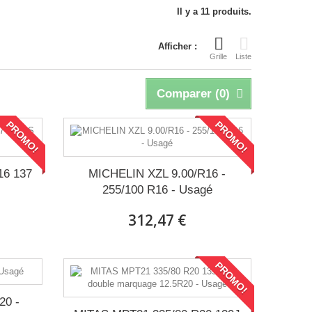
Il y a 11 produits.
Afficher :
Grille
Liste
Comparer (
0
)
PROMO!
PROMO!
16 137
MICHELIN XZL 9.00/R16 -
255/100 R16 - Usagé
312,47 €
PROMO!
20 -