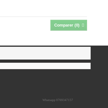
Comparer (
0
)
Whatsapp 0769347157