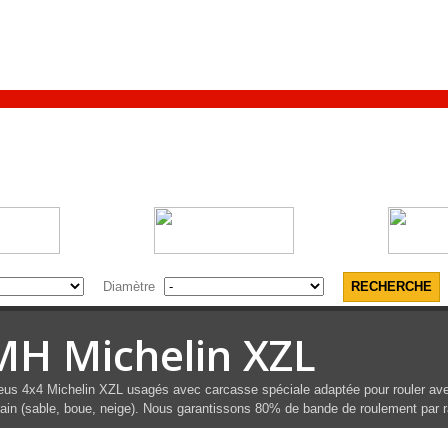
Diamètre
MH Michelin XZL
us 4x4 Michelin XZL usagés avec carcasse spéciale adaptée pour rouler avec 
rain (sable, boue, neige). Nous garantissons 80% de bande de roulement par r