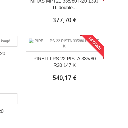
MITAS MPT21 335/80 R20 139J
TL double...
377,70 €
PROMO!
20 -
PIRELLI PS 22 PISTA 335/80
R20 147 K
540,17 €
20