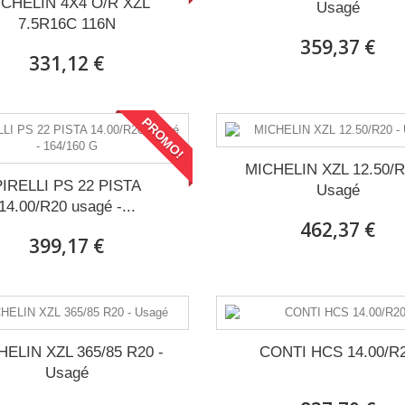
ICHELIN 4X4 O/R XZL
Usagé
7.5R16C 116N
359,37 €
331,12 €
PROMO!
MICHELIN XZL 12.50/R
PIRELLI PS 22 PISTA
Usagé
14.00/R20 usagé -...
462,37 €
399,17 €
HELIN XZL 365/85 R20 -
CONTI HCS 14.00/R
Usagé