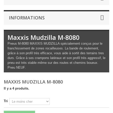
INFORMATIONS
Maxxis Mudzilla M-8080
Pneus M-8080 MAXXIS MUDZILLA spécialement conçus pour le
franchissement de zones rocailleuses. La bande de roulement,
grâce à son profil très efficace, vous aide à sortit des terrains tres
durs. Grâce à ses crampons latéraux et son profil très aggressif, le
pneu est très stable même sur des routes et chemins boueux.
Pneu NEUF.
MAXXIS MUDZILLA M-8080
Il y a 4 produits.
Tri