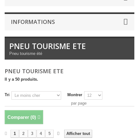
INFORMATIONS
PNEU TOURISME ETE
Pneu tourisme été
PNEU TOURISME ETE
Il y a 50 produits.
Tri
Montrer
par page
Comparer (
0
)
1
2
3
4
5
Afficher tout