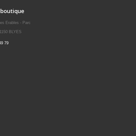
 boutique
s Erables - Parc
- 01150 BLYES
49 79