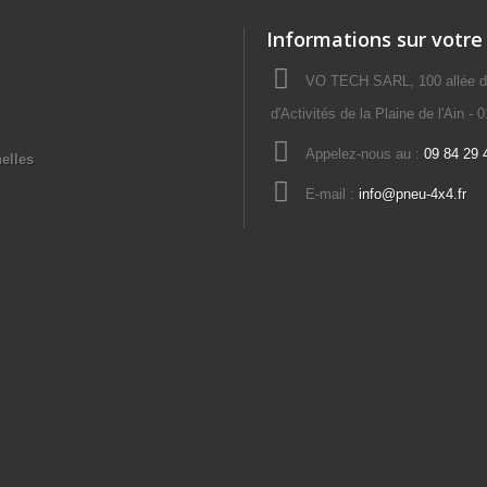
Informations sur votre
VO TECH SARL, 100 allée de
d'Activités de la Plaine de l'Ain 
Appelez-nous au :
09 84 29 
elles
E-mail :
info@pneu-4x4.fr